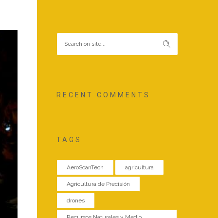
RECENT COMMENTS
on’
TAGS
que
 el
AeroScanTech
agricultura
no.
Agricultura de Precisión
drones
Recursos Naturales y Medio