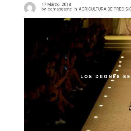
17 Marzo, 2018
by
comandante
in
AGRICULTURA DE PRECISI
LOS DRONES SE SUBIERON A LA PASA
LOS DRONES SE
Dolce & Gabbana sorp
El hecho de que la tecnología va a reemplazar múltiples 
escriben canciones, pero ahora, ¿también modelan? Aunqu
último día de la Seman