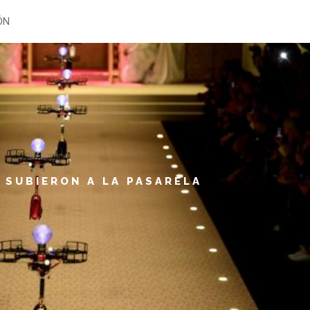
ÓN
RELA
 SUBIERON A LA PASARELA
rendió en Milán al volar piezas de su colección ‘Fashion Devoti
trabajos humanos no es un secreto. Existen robots que sirven café, que planchan y 
e los drones probablemente no reemplazarán a los Ángeles de Victoria Secret, en
a de la Moda de Milán, Dolce & Gabbana presentó su más recientes bolsos de invier
VER MÁS